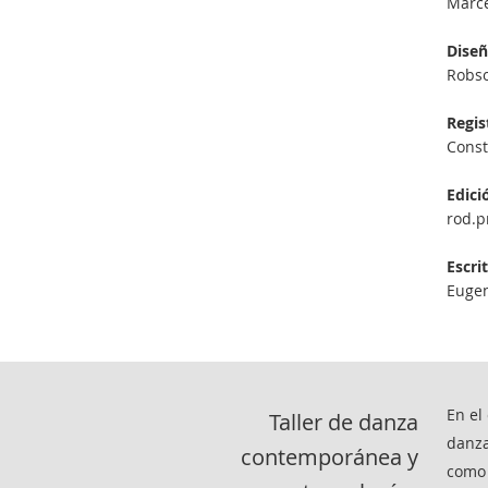
Marce
Diseñ
Robso
Regis
Const
Edici
rod.p
Escri
Eugen
En el
Taller de danza
danza
contemporánea y
como 