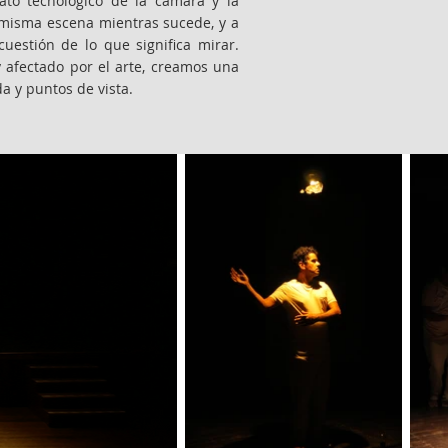
ato tecnológico de la cámara y la
a misma escena mientras sucede, y a
cuestión de lo que significa mirar.
 afectado por el arte, creamos una
 y puntos de vista.