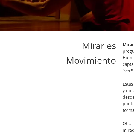
Mirar es
Mira
pregu
Movimiento
Humbe
capta
"ver"
Estas
y no 
desde
punto
forma
Otra 
mirad