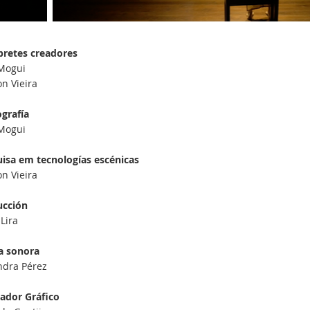
pretes creadores
Mogui
n Vieira
grafía
Mogui
isa em tecnologías escénicas
n Vieira
ucción
 Lira
a sonora
ndra Pérez
ador Gráfico