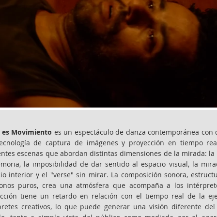
r es Movimiento
es un espectáculo de danza contemporánea con d
ecnología de captura de imágenes y proyección en tiempo real
entes escenas que abordan distintas dimensiones de la mirada: la 
moria, la imposibilidad de dar sentido al espacio visual, la mir
io interior y el "verse" sin mirar. La composición sonora, estruc
onos puros, crea una atmósfera que acompaña a los intérprete
cción tiene un retardo en relación con el tiempo real de la ej
pretes creativos, lo que puede generar una visión diferente 