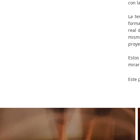
con l
La te
forma
real 
mismo
proye
Estos
mirar
Este 