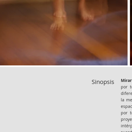
Mira
Sinopsis
por t
difer
la me
espac
por t
proye
intér