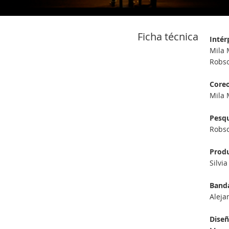
Ficha técnica
Intér
Mila 
Robso
Coreo
Mila 
Pesqu
Robso
Prod
Silvia
Band
Aleja
Diseñ