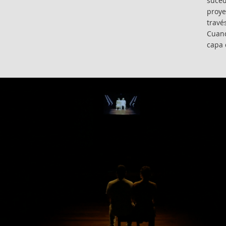
suced
proye
travé
Cuand
capa 