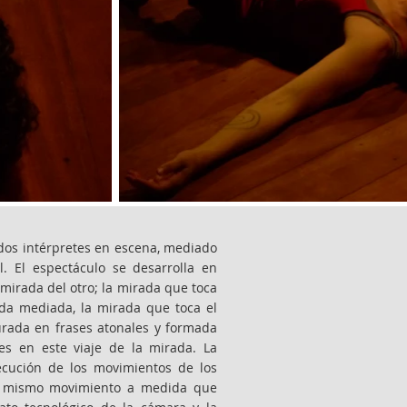
os intérpretes en escena, mediado
. El espectáculo se desarrolla en
mirada del otro; la mirada que toca
ada mediada, la mirada que toca el
turada en frases atonales y formada
s en este viaje de la mirada. La
ecución de los movimientos de los
del mismo movimiento a medida que