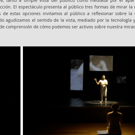
e, tanto a simple vista del público como mediada por el apar
cción. El espectáculo presenta al público tres formas de mirar l
s de estas opciones invitamos al público a reflexionar sobre la 
o agudizamos el sentido de la vista, mediado por la tecnología y
de comprensión de cómo podemos ser activos sobre nuestra mirada