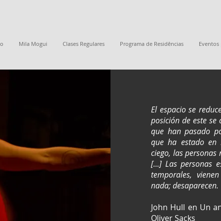
io
Mila Mogui
Clases Regulares
Programa de Residências
Eventos
El espacio se reduc
posición de este se
que han pasado por
que ha estado en m
ciego, las personas 
[...] Las personas 
temporales, viene
nada; desaparecen.
John Hull en Un a
Oliver Sacks