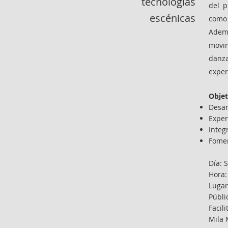
tecnologías
del p
escénicas
como 
Ademá
movim
danza
exper
Objet
Desar
Exper
Integ
Fomen
Día: 
Hora:
Lugar
Públi
Facil
Mila 