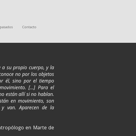
 pasados
Contacto
e a su propio cuerpo, y la
 conoce no por los objetos
 él, sino por el tiempo
ovimiento. [...] Para el
no están allí si no hablan.
están en movimiento, son
n y van. Aparecen de la
ntropólogo en Marte de